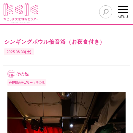
MENU
シンギングボウル倍音浴（お夜食付き）
2025.08.30
(土)
その他
その他
分野別カテゴリー：