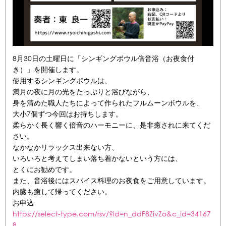
8月30日の土曜日に「シンギングボウル倍音浴（お夜食付
き）」を開催します。
使用するシンギングボウルは、
満月の夜に月の光をたっぷりと浴びながら、
身を清めた職人たちによって作られたフルムーンボウルを、
大小7個ずつ今回はお持ちします。
柔らかく長く響く倍音のハーモニーに、是非癒されに来てくだ
さい。
なかなかリラックス出来ない方、
いろいろと考えてしまい落ち着かないという方には、
とくにお勧めです。
また、音浴後にはスパイス料理のお夜食をご用意しています。
内臓も癒して帰ってください。
お申込
https://select-type.com/rsv/?id=n_ddF8ZivZo&c_id=34167
8