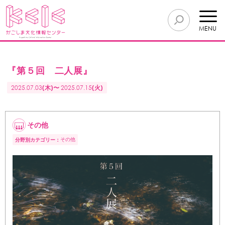
MENU
『第５回 二人展』
2025.07.03
(木)〜
2025.07.15
(火)
その他
その他
分野別カテゴリー：