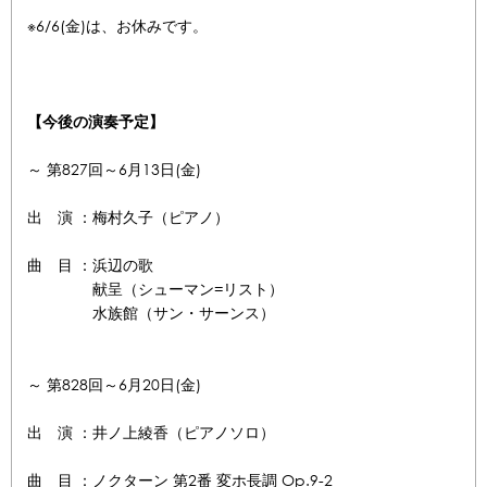
※6/6(金)は、お休みです。
【今後の演奏予定】
～ 第827回～6月13日(金)
出 演 ：梅村久子（ピアノ）
曲 目 ：浜辺の歌
献呈（シューマン=リスト）
水族館（サン・サーンス）
～ 第828回～6月20日(金)
出 演 ：井ノ上綾香（ピアノソロ）
曲 目 ：ノクターン 第2番 変ホ長調 Op.9-2