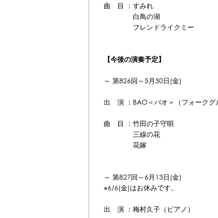
曲 目 ：すみれ
白鳥の湖
フレンドライクミー
【今後の演奏予定】
～ 第826回～5月30日(金)
出 演 ：BAO＜バオ＞（フォークグ
曲 目 ：竹田の子守唄
三線の花
花嫁
～ 第827回～6月13日(金)
※6/6(金)はお休みです。
出 演 ：梅村久子（ピアノ）