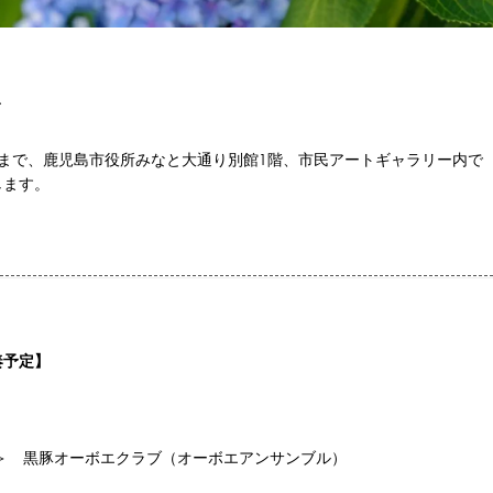
ト
0分まで、鹿児島市役所みなと大通り別館1階、市民アートギャラリー内で
します。
。
奏予定】
金)
＞ 黒豚オーボエクラブ（オーボエアンサンブル）