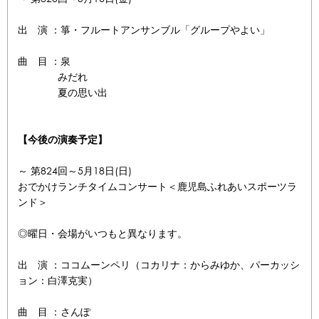
出 演 ：箏・フルートアンサンブル「グループやよい」
曲 目 ：泉
みだれ
夏の思い出
【今後の演奏予定】
～ 第824回～5月18日(日)
おでかけランチタイムコンサート＜鹿児島ふれあいスポーツラ
ンド＞
◎曜日・会場がいつもと異なります。
出 演 ：ココムーンペリ（コカリナ：からみゆか、パーカッシ
ョン：白澤克実）
曲 目 ：さんぽ