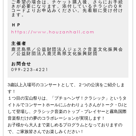
ご希望の場合は、チケット購入後、さらにお手続
きが必要になります。添付しているチラシのＱＲ
コードよりお申込みください。先着順に受け付け
ます。
ＨＰ
https://www.houzanhall.com
主催者
鹿児島県／公益財団法人ジェスク音楽文化振興会
／公益財団法人鹿児島県文化振興財団
お問合せ
099-223-4221
3歳以上入場可のコンサートとして、２つの公演をご紹介しま
す！
１つ目の宝山祭りは、「プチョヘンザ！クラシック」というタ
イトルでコンサートホールにふかわりょうさんがトーク・DJと
して登場し、クラシック音楽のトップ・プレイヤーと霧島国際
音楽祭だけの夢のコラボレーションが実現します！
お子様から大人まで楽しめるプログラムとなっておりますの
で、ご家族皆さんでお楽しみください！