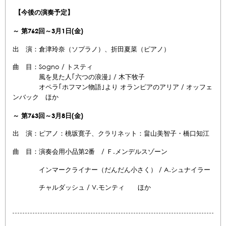
【今後の演奏予定】
～
第762
回
～3月1
日(金)
出 演：倉津玲奈（ソプラノ）、折田夏菜（ピアノ）
曲 目：Sogno / トスティ
風を見た人｢六つの浪漫｣ / 木下牧子
オペラ｢ホフマン物語｣より オランピアのアリア / オッフェ
ンバック ほか
～
第763
回
～3月8
日(金)
出 演：ピアノ：桃坂寛子、クラリネット：
畠山美智子・橋口知江
曲 目：演奏会用小品第2番 / Ｆ.メンデルスゾーン
インマークライナー（だんだん小さく） / A.シュナイラー
チャルダッシュ / V.モンティ ほか