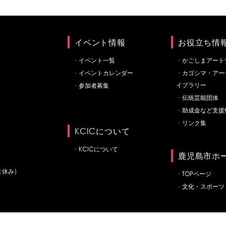
イベント情報
お役立ち情
イベント一覧
かごしまアート
イベントカレンダー
カゴシマ・アー
イブラリー
参加者募集
伝統芸能団体
助成金など支援
リンク集
KCICについて
KCICについて
鹿児島市ホ
は休み)
TOPページ
文化・スポーツ
on Center.All rights reserved.