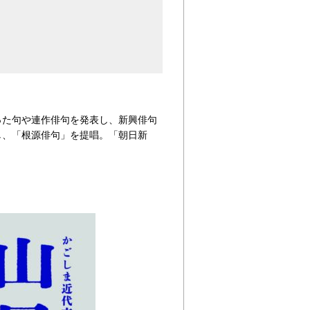
った句や連作俳句を発表し、新興俳句
し、「根源俳句」を提唱。「朝日新