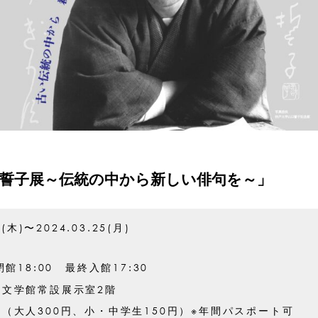
口誓子展～伝統の中から新しい俳句を～」
5(木)〜2024.03.25(月)
閉館18:00 最終入館17:30
代文学館常設展示室2階
（大人300円、小・中学生150円）※年間パスポート可