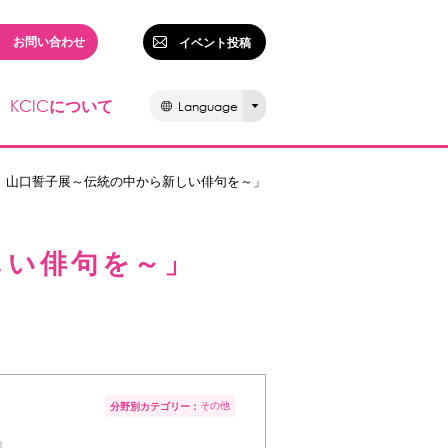
お問い合わせ
イベント投稿
KCIC
について
Language
年 山口誓子展～伝統の中から新しい俳句を～」
しい俳句を～」
その他
分野別カテゴリー：