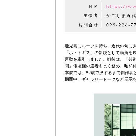
ＨＰ
https://w
主催者
かごしま近
お問合せ
099-226-7
鹿児島にルーツを持ち、近代俳句に
「ホトトギス」の新鋭として頭角を
運動を牽引しました。戦後は、「芸
聞」俳壇欄の選者も長く務め、昭和
本展では、92歳で没するまで創作者
期間中、ギャラリートークなど展示