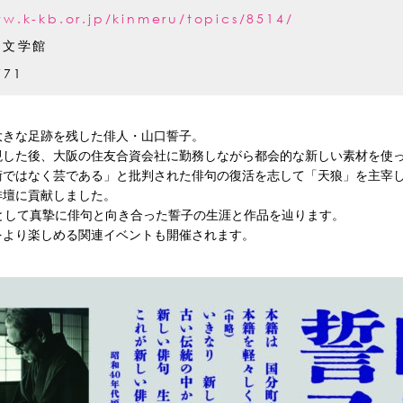
ww.k-kb.or.jp/kinmeru/topics/8514/
代文学館
771
大きな足跡を残した俳人・山口誓子。
現した後、大阪の住友合資会社に勤務しながら都会的な新しい素材を使
術ではなく芸である」と批判された俳句の復活を志して「天狼」を主宰
俳壇に貢献しました。
として真摯に俳句と向き合った誓子の生涯と作品を辿ります。
をより楽しめる関連イベントも開催されます。