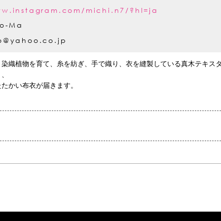
ww.instagram.com/michi.n7/?hl=ja
o-Ma
ko@yahoo.co.jp
、染織植物を育て、糸を紡ぎ、手で織り、衣を縫製している真木テキス
、、
たたかい布衣が届きます。