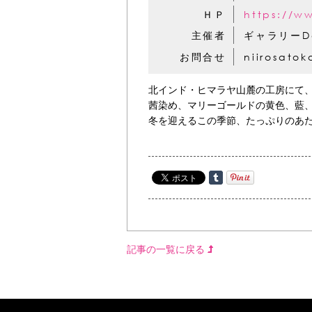
ＨＰ
https://w
主催者
ギャラリーD
お問合せ
niirosato
北インド・ヒマラヤ山麓の工房にて
茜染め、マリーゴールドの黄色、藍
冬を迎えるこの季節、たっぷりのあ
記事の一覧に戻る