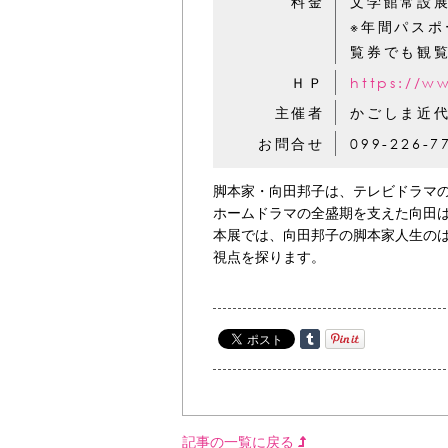
料金
文学館常設展
※年間パスポ
覧券でも観
ＨＰ
https://w
主催者
かごしま近
お問合せ
099-226-7
脚本家・向田邦子は、テレビドラマ
ホームドラマの全盛期を支えた向田
本展では、向田邦子の脚本家人生の
視点を探ります。
記事の一覧に戻る