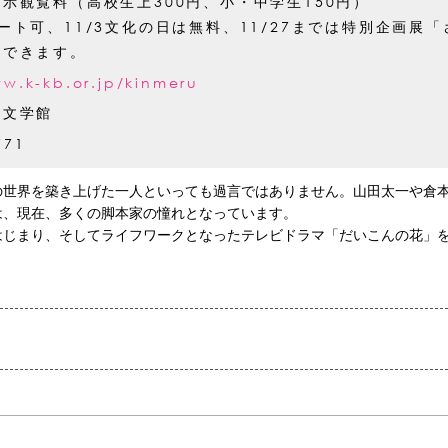
示観覧料（高校生上300円、小・中学生150円）
ート可、11/3文化の日は無料、11/27までは特別企画展
覧できます。
ww.k-kb.or.jp/kinmeru
代文学館
771
の世界を築き上げた一人といっても過言ではありません。山田太一や倉
は、現在、多くの脚本家の憧れとなっています。
はじまり、そしてライフワークとなったテレビドラマ「だいこんの花」