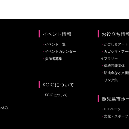
イベント情報
お役立ち情
イベント一覧
かごしまアート
イベントカレンダー
カゴシマ・アー
イブラリー
参加者募集
伝統芸能団体
助成金など支援
リンク集
KCICについて
KCICについて
鹿児島市ホ
は休み)
TOPページ
文化・スポーツ