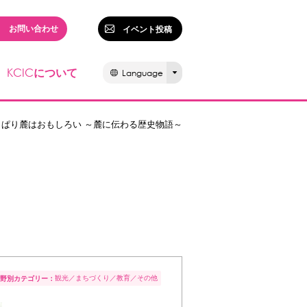
お問い合わせ
イベント投稿
KCIC
について
Language
っぱり麓はおもしろい ～麓に伝わる歴史物語～
観光
まちづくり
教育
その他
野別カテゴリー：