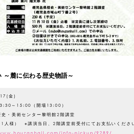
 ～麓に伝わる歴史物語～
.17(金)
:30～15:00（開場13:00）
歴史・美術センター黎明館2階講堂
（お1人様） ※講演当日、2階講堂前受付にてお支払いくださ
/www.houzanhall.com/info-pickup/9289/