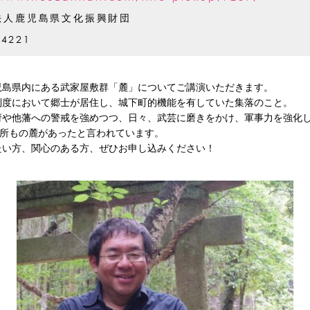
法人鹿児島県文化振興財団
-4221
児島県内にある武家屋敷群「麓」についてご講演いただきます。
制度において郷士が居住し、城下町的機能を有していた集落のこと。
府や他藩への警戒を強めつつ、日々、武芸に磨きをかけ、軍事力を強化
カ所もの麓があったと言われています。
たい方、関心のある方、
ぜひお申し込みください！