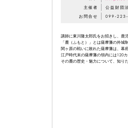
主催者
公益財団
お問合せ
099-223
講師に東川隆太郎氏をお招きし、鹿
「麓（ふもと）」とは薩摩藩の外城
関ヶ原の戦いに敗れた薩摩藩は、幕
江戸時代末の薩摩藩の領内には120
その麓の歴史・魅力について、知り