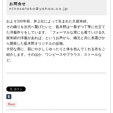
お問合せ
niirosatoko@yahoo.co.jp
およそ200年前、井上伝によって生まれた久留米絣。
その織りを次代へ繋げたいと、藍木野は一着ずつ丁寧に仕立て
た洋服作りをしています。「フォーマルな席にも着ていける久
留米絣の洋服があれば」というお声から、織元と共に糸選びか
ら開発した藍木野オリジナルの反物。
大切な席に、肌にやさしくゆったりと体を包んでくれる衣をご
紹介します。そのほか、ワンピースやブラウス、ストールな
ど。