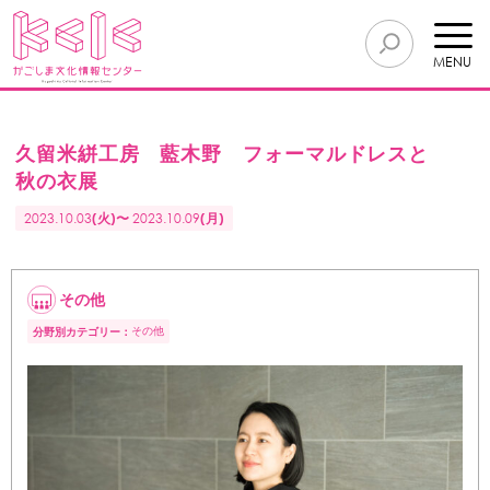
MENU
久留米絣工房 藍木野 フォーマルドレスと
秋の衣展
2023.10.03
(火)〜
2023.10.09
(月)
その他
その他
分野別カテゴリー：