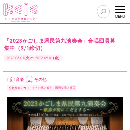
MENU
「2023かごしま県民第九演奏会」合唱団員募
集中（9/1締切）
2023.08.01
(火)〜
2023.09.01
(金)
音楽
その他
その他
観光
国際交流
教育
分野別カテゴリー：