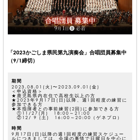
「2023かごしま県民第九演奏会」合唱団員募集中
（9/1締切）
期間
2023.08.01(火)〜2023.09.01(金)
＜申込資格＞
★鹿児島県内在住で高校生以上の方
★2023年9月17日(日)以降、週1回程度の練習に
参加できる方
★本指揮者との事前練習(2回)に参加できる方
①11/27(月) 18:00～21:00
②12/ 9 (土) 16:00～20:00（ゲネプロ）
時間
9月17日(日)以降の週1回程度の練習スケジュー
ルにつきましては、会場の事情で日曜日を中心に