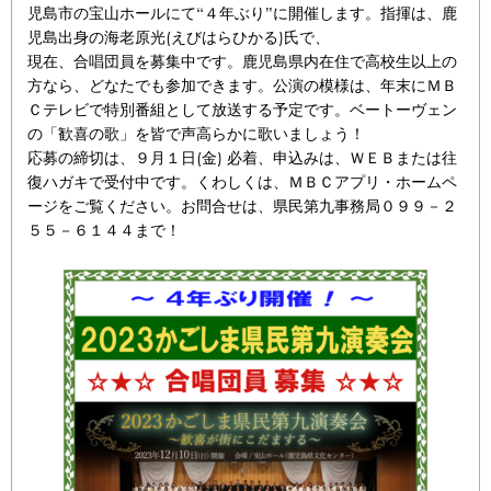
児島市の宝山ホールにて“４年ぶり”に開催します。指揮は、鹿
児島出身の海老原光(えびはらひかる)氏で、
現在、合唱団員を募集中です。鹿児島県内在住で高校生以上の
方なら、どなたでも参加できます。公演の模様は、年末にＭＢ
Ｃテレビで特別番組として放送する予定です。ベートーヴェン
の「歓喜の歌」を皆で声高らかに歌いましょう！
応募の締切は、９月１日(金) 必着、申込みは、ＷＥＢまたは往
復ハガキで受付中です。くわしくは、ＭＢＣアプリ・ホームペ
ージをご覧ください。お問合せは、県民第九事務局０９９－２
５５－６１４４まで！