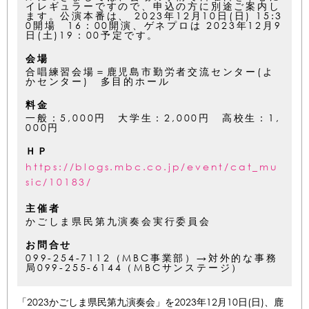
イレギュラーですので、申込の方に別途ご案内し
ます。公演本番は、 2023年12月10日(日) 15:3
0開場 16：00開演、ゲネプロは 2023年12月9
日(土)19：00予定です。
会場
合唱練習会場＝鹿児島市勤労者交流センター(よ
かセンター) 多目的ホール
料金
一般：5,000円 大学生：2,000円 高校生：1,
000円
ＨＰ
https://blogs.mbc.co.jp/event/cat_mu
sic/10183/
主催者
かごしま県民第九演奏会実行委員会
お問合せ
099-254-7112（MBC事業部）→対外的な事務
局099-255-6144（MBCサンステージ）
「2023かごしま県民第九演奏会」を2023年12月10日(日)、鹿