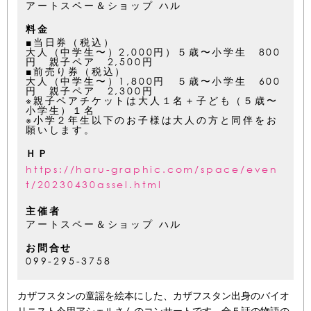
アートスペー＆ショップ ハル
料金
■当日券（税込）
大人（中学生〜）2,000円）５歳〜小学生 800
円 親子ペア 2,500円
■前売り券（税込）
大人（中学生〜）1,800円 ５歳〜小学生 600
円 親子ペア 2,300円
※親子ペアチケットは大人１名＋子ども（５歳〜
小学生）１名
※小学２年生以下のお子様は大人の方と同伴をお
願いします。
ＨＰ
https://haru-graphic.com/space/even
t/20230430assel.html
主催者
アートスペー＆ショップ ハル
お問合せ
099-295-3758
カザフスタンの童謡を絵本にした、カザフスタン出身のバイオ
リニスト今用アシェルさんのコンサートです。全５話の物語の