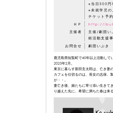
※当日300
※未就学児
チケット予約 
ＨＰ
http://ibu
主催者
主催/劇団
術活動支援
お問合せ
劇団いぶき in
鹿児島県知覧町で40年以上活動して
2023年2月。
東京に暮らす新田玄太郎は、亡き妻
カフェを仕切るのは、長女の志保、製
が・・。
妻亡き後、娘たちに寄り添い生きて
り越えた先に、希望に満ちた春は来