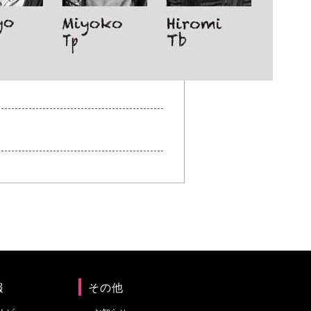
報
その他