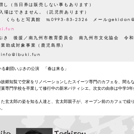
円増し（当日券は販売しない事もあります）
の入場はできません。（託児所あります）
くらもと写真館 ℡0993-83-2326 メールgekidan@ib
ki.fun
いぶき 後援／南九州市教育委員会 南九州市文化協会 令和
事業助成対象事業（鹿児島県）
fo@ibuki.fun
いる劇団いぶきの公演 「春は来る」
の故郷知覧で空家をリノベーションしたスイーツ専門のカフェを、間も
菓専門学校を卒業して修行中の新米パティシエ。次女の由奈は中学3年
きた玄太郎の姿を知る人達と、玄太郎親子が、オープン前のカフェで繰
る。