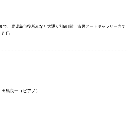
ト
0分まで、鹿児島市役所みなと大通り別館1階、市民アートギャラリー内で
します。
。
、田島良一（ピアノ）