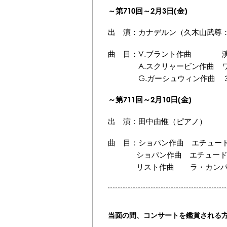
～第710回
～2月3日(金)
出 演：カナデルン（久木山武尊
曲 目：V.ブラント作曲 演奏会用
A.スクリャービン作曲 ワルツ
G.ガーシュウィン作曲 ３つ
～第711
回
～2月10日(金)
出 演：田中由惟（ピアノ）
曲 目：ショパン作曲 エチュード 変
ショパン作曲 エチュード ハ短調
リスト作曲 ラ・カンパネ
当面の間、コンサートを鑑賞される