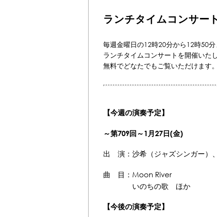
ランチタイムコンサー
毎週金曜日の12時20分から12時5
ランチタイムコンサートを開催いた
無料でどなたでもご覧いただけます
【今週の演奏予定】
～第709回
～1月27日(金)
出 演：沙希（ジャズシンガー）
曲 目：Moon River
いのちの歌 ほか
【今後の演奏予定】