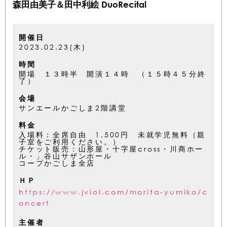
森田由美子＆田中利絵 DuoRecital
開催日
2023.02.23(木)
時間
開場 １３時半 開演１４時 （１５時４５分終
了）
会場
サンエールかごしま2階講堂
料金
入場料：全席自由 1,500円 未就学児無料（親
子室をご利用ください。）
チケット販売：山形屋・十字屋cross・川商ホー
ル・」谷山サザンホール
コープかごしま全店
ＨＰ
https://www.jviol.com/morita-yumiko/c
oncert
主催者