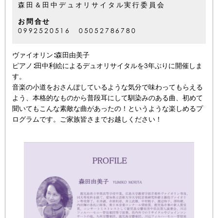
森田＆田中デュオリサイタル実行委員会
お問合せ
0992520516 05052786780
ヴァイオリン∶森田由美子
ピアノ∶田中利絵によるデュオリサイタルを3年ぶりに開催しま
す
。
音楽の小道をおさんぽしているような気分で味わってもらえる
よう
、本格的なものから普段耳にして馴染みのある曲、初めて
聞いても
こんな素敵な曲があったの！というような楽しめるプ
ログラムです
。ご家族皆さまでお越しください！