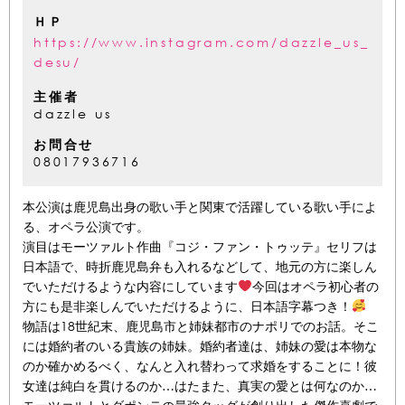
ＨＰ
https://www.instagram.com/dazzle_us_
desu/
主催者
dazzle us
お問合せ
08017936716
本公演は鹿児島出身の歌い手と関東で活躍している歌い手によ
る、オペラ公演です。
演目はモーツァルト作曲『コジ・ファン・トゥッテ』セリフは
日本語で、時折鹿児島弁も入れるなどして、地元の方に楽しん
でいただけるような内容にしています
今回はオペラ初心者の
方にも是非楽しんでいただけるように、日本語字幕つき！
物語は18世紀末、鹿児島市と姉妹都市のナポリでのお話。そこ
には婚約者のいる貴族の姉妹。婚約者達は、姉妹の愛は本物な
のか確かめるべく、なんと入れ替わって求婚をすることに！彼
女達は純白を貫けるのか…はたまた、真実の愛とは何なのか…