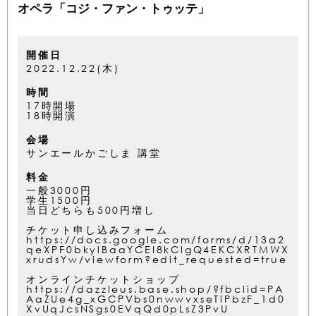
オペラ「コジ・ファン・トゥッテ」
開催日
2022.12.22(木)
時間
17時開場
18時開演
会場
サンエールかごしま 講堂
料金
一般3000円
学生1500円
当日どちらも500円増し
チケット申し込みフォーム
https://docs.google.com/forms/d/13a2
qeXPF0bkylBaaYCEI8kClgQ4EKCXRTMWX
xrudsYw/viewform?edit_requested=true
オンラインチケットショップ
https://dazzleus.base.shop/?fbclid=PA
AaZUe4g_xGCPVbs0nwwvxseTiPbzF_1d0
XvUqJcsNSgs0EVqQd0pLsZ3PvU