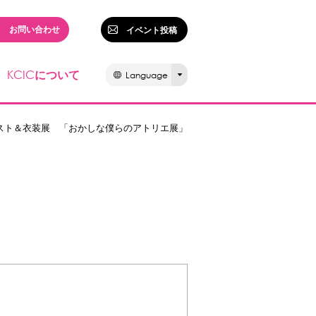
お問い合わせ
イベント投稿
KCIC
について
Language
スト＆衣装展 「おかしな僕らのアトリエ展」
」