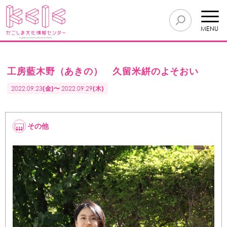
MENU
工房藍木野（あきの） 久留米絣のよそおい
2022.09.23
(金)〜
2022.09.29
(木)
その他