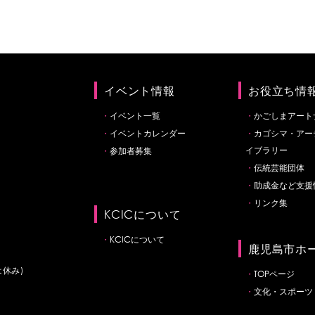
イベント情報
お役立ち情
イベント一覧
かごしまアート
イベントカレンダー
カゴシマ・アー
イブラリー
参加者募集
伝統芸能団体
助成金など支援
リンク集
KCICについて
KCICについて
鹿児島市ホ
は休み)
TOPページ
文化・スポーツ