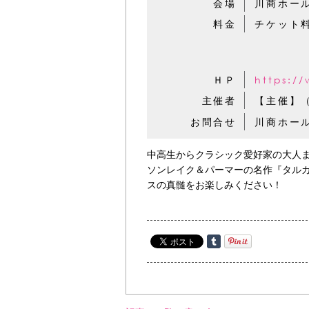
会場
川商ホー
料金
チケット料
【A席】
【B席】
ＨＰ
https://
主催者
【主催】
お問合せ
川商ホー
中高生からクラシック愛好家の大人ま
ソンレイク＆パーマーの名作『タル
スの真髄をお楽しみください！