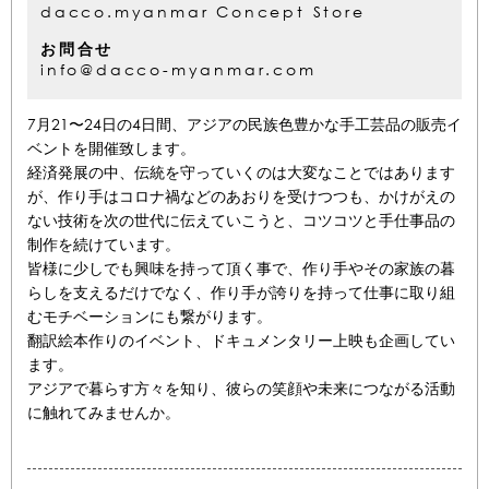
dacco.myanmar Concept Store
お問合せ
info@dacco-myanmar.com
7月21〜24日の4日間、アジアの民族色豊かな手工芸品の販売イ
ベントを開催致します。
経済発展の中、伝統を守っていくのは大変なことではあります
が、作り手はコロナ禍などのあおりを受けつつも、かけがえの
ない技術を次の世代に伝えていこうと、コツコツと手仕事品の
制作を続けています。
皆様に少しでも興味を持って頂く事で、作り手やその家族の暮
らしを支えるだけでなく、作り手が誇りを持って仕事に取り組
むモチベーションにも繋がります。
翻訳絵本作りのイベント、ドキュメンタリー上映も企画してい
ます。
アジアで暮らす方々を知り、彼らの笑顔や未来につながる活動
に触れてみませんか。