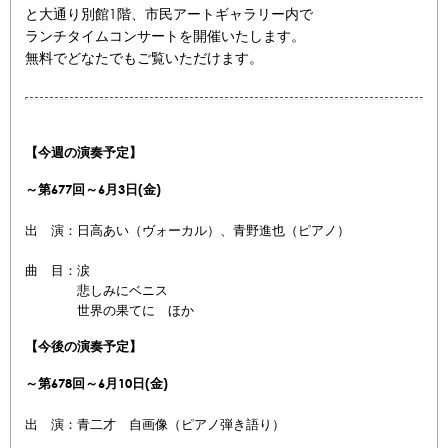
と大通り別館1階、市民アートギャラリー内で
ランチタイムコンサートを開催いたします。
無料でどなたでもご覧いただけます。
【今週の演奏予定】
～
第677回～6
月3
日(金)
出 演：日高あい（ヴォーカル）、青野進也（ピアノ）
曲 目：涙
悲しみにベニス
世界の果てに ほか
【今後の演奏予定】
～第678回～6
月10
日(金)
出 演：青二才 自画像（ピアノ弾き語り）