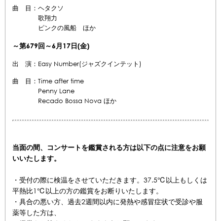
曲 目：ヘタクソ
歌翔力
ピンクの風船 ほか
～第679回～6月17日
(金)
出 演：Easy Number(ジャズクインテット)
曲 目：Time after time
Penny Lane
Recado Bossa Nova ほか
当面の間、コンサートを鑑賞される方は以下の点に注意をお願
いいたします。
・受付の際に検温をさせていただきます。37.5℃以上もしくは
平熱比1℃以上の方の鑑賞をお断りいたします。
・具合の悪い方、過去2週間以内に発熱や感冒症状で受診や服
薬等した方は、