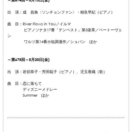
出 演：成 昌奐〈ソンチョンファン〉・相良早紀（ピアノ）
曲 目：River Flows in You／イルマ
ピアノソナタ17番「テンペスト」第3楽章／ベートーヴェ
ン
ワルツ第14番ホ短調遺作／ショパン ほか
～第675回～5
月20
日(金)
出 演：岩切恭子・芳田聡子（ピアノ）、児玉香織（歌）
曲 目：恋に落ちて
ディズニーメドレー
Summer ほか