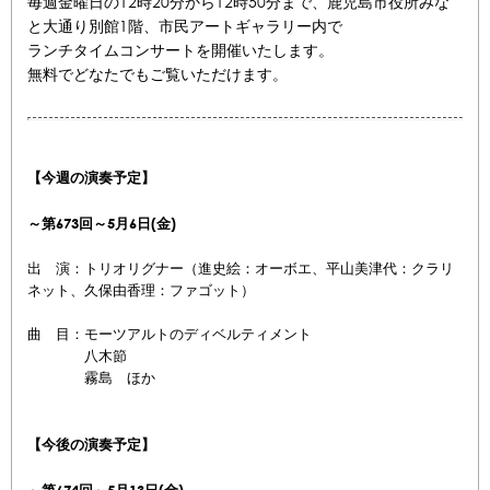
毎週金曜日の12時20分から12時50分まで、鹿児島市役所みな
と大通り別館1階、市民アートギャラリー内で
ランチタイムコンサートを開催いたします。
無料でどなたでもご覧いただけます。
【今週の演奏予定】
～第673回～5
月6
日(金)
出 演：トリオリグナー（進史絵：オーボエ、平山美津代：クラリ
ネット、久保由香理：ファゴット）
曲 目：モーツアルトのディベルティメント
八木節
霧島 ほか
【今後の演奏予定】
～第674回～5
月13
日(金)