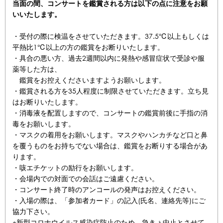
当面の間、コンサートを鑑賞される方は以下の点に注意をお願
いいたします。
・受付の際に検温をさせていただきます。37.5℃以上もしくは
平熱比1℃以上の方の鑑賞をお断りいたします。
・具合の悪い方、過去2週間以内に発熱や感冒症状で受診や服
薬等した方は、
鑑賞をお控えくださいますようお願いします。
・鑑賞される方を35人程度に制限させていただきます。立ち見
はお断りいたします。
・消毒液を配置しますので、コンサートの鑑賞前後に手指の消
毒をお願いします。
・マスクの着用をお願いします。マスクやハンカチなど口と鼻
を覆うものをお持ちでない場合は、鑑賞をお断りする場合があ
ります。
・咳エチケットの励行をお願いします。
・会場内での対面での会話はご遠慮ください。
・コンサート終了時のアンコールの発声はお控えください。
・入場の際は、「参加者カード」の記入(氏名、連絡先等)にご
協力下さい。
※新型コロナウイルス感染症防止のため、急きょ中止とさせて