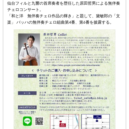
仙台フィルと九響の首席奏者を歴任した原田哲男による無伴奏
チェロコンサート。
「和と洋 無伴奏チェロ作品の輝き」と題して、黛敏郎の「文
楽」 バッハの無伴奏チェロ組曲第4番、第6番を披露する。