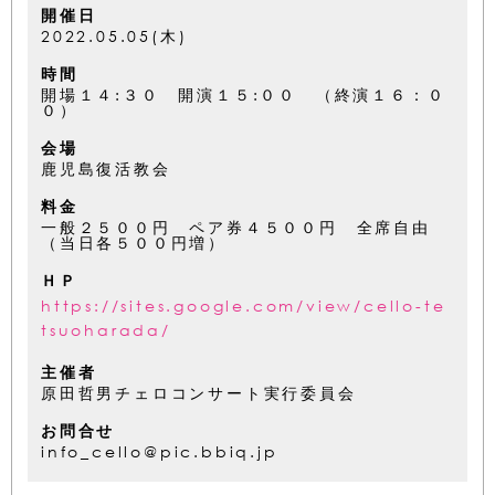
開催日
2022.05.05(木)
時間
開場１４:３０ 開演１５:００ （終演１６：０
０）
会場
鹿児島復活教会
料金
一般２５００円 ペア券４５００円 全席自由
（当日各５００円増）
ＨＰ
https://sites.google.com/view/cello-te
tsuoharada/
主催者
原田哲男チェロコンサート実行委員会
お問合せ
info_cello@pic.bbiq.jp