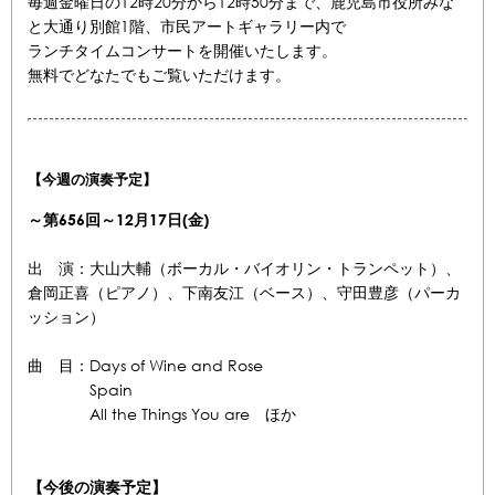
毎週金曜日の12時20分から12時50分まで、鹿児島市役所みな
と大通り別館1階、市民アートギャラリー内で
ランチタイムコンサートを開催いたします。
無料でどなたでもご覧いただけます。
【今週の演奏予定】
～第656
回～12月17
日(金)
出 演：大山大輔（ボーカル・バイオリン・トランペット）、
倉岡正喜（ピアノ）、下南友江（ベース）、守田豊彦（パーカ
ッション）
曲 目：Days of Wine and Rose
Spain
All the Things You are ほか
【今後の演奏予定】