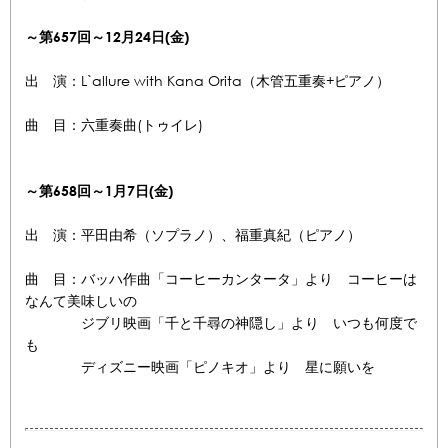
～第657
回～12月24
日(金)
出 演：L`allure with Kana Orita（木管五重奏+ピアノ）
曲 目：六重奏曲(トゥイレ)
～第658
回～1月7
日(金)
出 演：平田由希（ソプラノ）、福重真紀（ピアノ）
曲 目：バッハ作曲「コーヒーカンタータ」より コーヒーは
なんて美味しいの
ジブリ映画「千と千尋の神隠し」より いつも何度で
も
ディズニー映画「ピノキオ」より 星に願いを