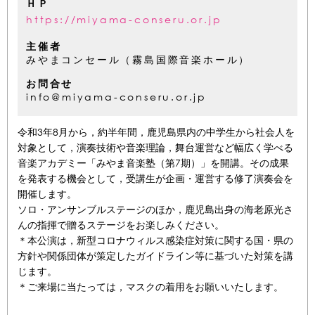
ＨＰ
https://miyama-conseru.or.jp
主催者
みやまコンセール（霧島国際音楽ホール）
お問合せ
info@miyama-conseru.or.jp
令和3年8月から，約半年間，鹿児島県内の中学生から社会人を
対象として，演奏技術や音楽理論，舞台運営など幅広く学べる
音楽アカデミー「みやま音楽塾（第7期）」を開講。その成果
を発表する機会として，受講生が企画・運営する修了演奏会を
開催します。
ソロ・アンサンブルステージのほか，鹿児島出身の海老原光さ
んの指揮で贈るステージをお楽しみください。
＊本公演は，新型コロナウィルス感染症対策に関する国・県の
方針や関係団体が策定したガイドライン等に基づいた対策を講
じます。
＊ご来場に当たっては，マスクの着用をお願いいたします。