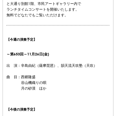
と大通り別館1階、市民アートギャラリー内で
ランチタイムコンサートを開催いたします。
無料でどなたでもご覧いただけます。
【今週の演奏予定】
～第653
回～11月26
日(金)
出 演：辛島由紀（薩摩琵琶）、韻天流天吹塾（天吹）
曲 目：西郷隆盛
谷山機織りの唄
月の砂漠 ほか
【今後の演奏予定】