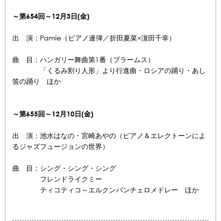
～第654
回～12月3
日(金)
出 演：Pamie（ピアノ連弾／折田夏菜×濵田千幸）
曲 目：ハンガリー舞曲第1番（ブラームス）
「くるみ割り人形」より行進曲・ロシアの踊り・あし
笛の踊り ほか
～第655
回～12月10
日(金)
出 演：池水はなの・宮崎あやの（ピアノ＆エレクトーンによ
るジャズフュージョンの世界）
曲 目：シング・シング・シング
フレンドライクミー
ティコティコ～エルクンバンチェロメドレー ほか