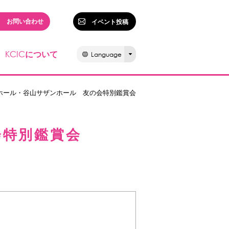
お問い合わせ
イベント投稿
KCIC
について
Language
ホール・谷山サザンホール 友の会特別鑑賞会
会特別鑑賞会