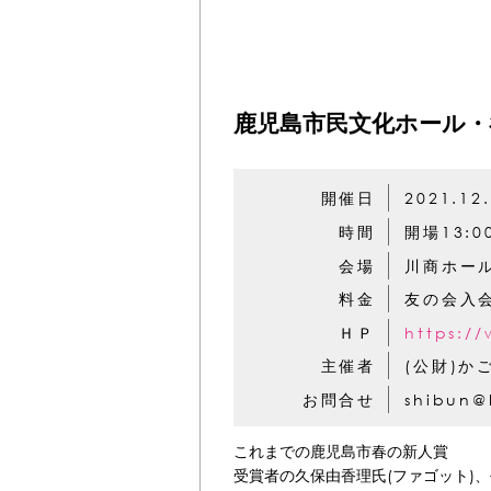
鹿児島市民文化ホール・
開催日
2021.12
時間
開場13:0
会場
川商ホール
料金
友の会入会
ＨＰ
https://
主催者
(公財)
お問合せ
shibun@
これまでの鹿児島市春の新人賞
受賞者の久保由香理氏(ファゴット)、