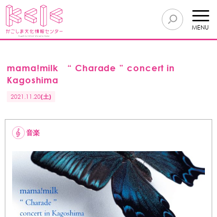
MENU
mama!milk “ Charade ” concert in
Kagoshima
2021.11.20
(土)
音楽