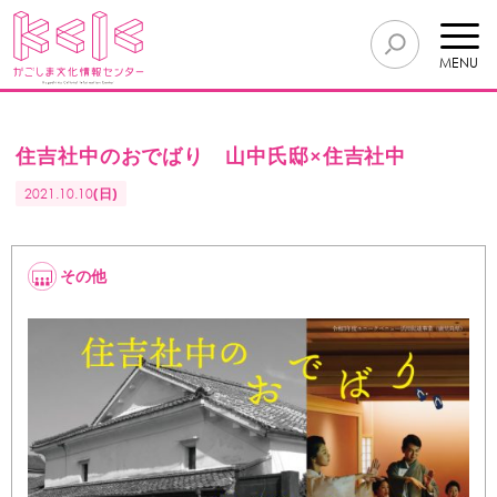
MENU
住吉社中のおでばり 山中氏邸×住吉社中
2021.10.10
(日)
その他