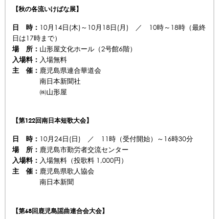
【秋の各流いけばな展】
10月14日(木)～10月18日(月) ／ 10時～18時（最終
日 時：
日は17時まで）
山形屋文化ホール（2号館6階）
場 所：
入場無料
入場料：
鹿児島県連合華道会
主 催：
南日本新聞社
㈱山形屋
【第122回南日本短歌大会】
10月24日(日) ／ 11時（受付開始）～16時30分
日 時：
鹿児島市勤労者交流センター
場 所：
入場無料（投歌料 1,000円）
入場料：
鹿児島県歌人協会
主 催：
南日本新聞
【第68回鹿児島謡曲連合会大会】