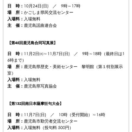
10月24日(日) ／ 9時～17時
日 時：
かごしま県民交流センター
場 所：
入場無料
入場料：
鹿児島謡曲連合会
主 催：
【第45回鹿児島合同写真展】
11月2日㈫～11月7日(日) ／ 9時～18時（最終日は1
日 時：
6時まで）
鹿児島県歴史・美術センター 黎明館（第１特別展示
場 所：
室）
入場無料
入場料：
鹿児島県写真協会
主 催：
【第132回南日本薩摩狂句大会】
11月7日(日) ／ 10時（受付開始）～16時
日 時：
鹿児島市勤労者交流センター
場 所：
入場無料（投句料 500円）
入場料：