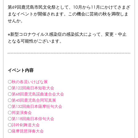
第69回鹿児島市民文化祭として、10月から11月にかけてさまざ
まなイベントが開催されます。この機会に芸術の秋を満喫しま
せんか。
※新型コロナウイルス感染症の感染拡大によって、変更・中止
となる可能性がございます。
イベント内容
〇
秋の各流いけばな展
〇
第122回南日本短歌大会
〇
第68回鹿児島謡曲連合会大会
〇
第45回鹿児島合同写真展
〇
第132回南日本薩摩狂句大会
〇
邦楽演奏会
〇
第118回南日本俳句大会
〇
詩吟剣舞道大会
〇
薩摩琵琶弾奏大会