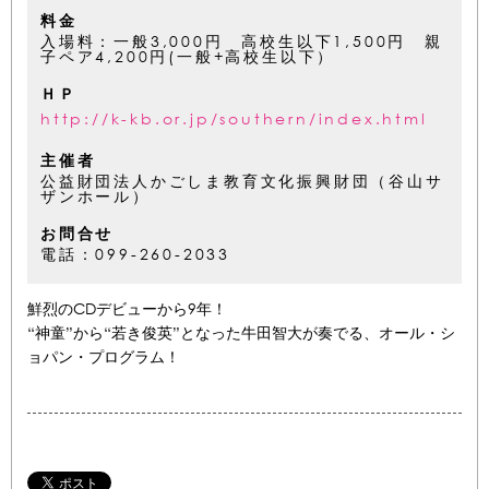
料金
入場料：一般3,000円 高校生以下1,500円 親
子ペア4,200円(一般+高校生以下）
ＨＰ
http://k-kb.or.jp/southern/index.html
主催者
公益財団法人かごしま教育文化振興財団（谷山サ
ザンホール）
お問合せ
電話：099-260-2033
鮮烈のCDデビューから9年！
“神童”から“若き俊英”となった牛田智大が奏でる、オール・シ
ョパン・プログラム！