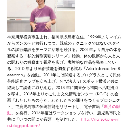
神奈川県横浜市生まれ。福岡県糸島市在住。1996年よりマイム
からダンスへと移行しつつ、既成のテクニックではないスタイ
ルの試行錯誤をテーマに活動を続ける。2001年より自身の体を
観察する「私的解剖実験シリーズ」始動。体の観察から人と人
の関わりの観察まで視座を広げ、実験的な作品を発表してい
る。2010 年より民俗芸能を調査する試み「Asia Interactive R
esearch」を始動。2011年には関連するプログラムとして民俗
芸能調査クラブを立ち上げ、NPO法人 ST スポット横浜と共に
継続して調査に取り組む。2013 年に関東から福岡へ活動拠点
を移す。2015年よりかごしま文化情報センター（KCIC）の企
画「わたしたちのうた、わたしたちの踊りをつくるプロジェク
ト」で鹿児島市の伝統芸能をリサートし、電子書籍「
断片の脈
動
」を発行。2016年度はワークショップを行い、鹿児島市民と
共に「いつの間にか音頭」を制作した。
http://natsukote-inf
o.blogspot.com/