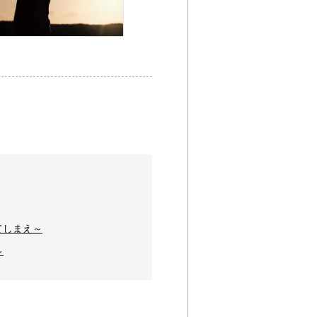
けてしまえ～
～