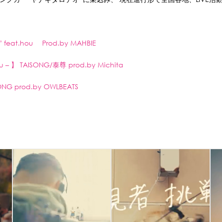
feat.hou Prod.by MAHBIE
 – 】 TAISONG/泰尊 prod.by Michita
G prod.by OWLBEATS