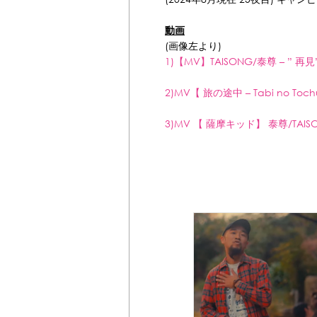
動画
(画像左より)
1)【MV】TAISONG/泰尊 – ” 再見” 
2)MV【 旅の途中 – Tabi no Tochu
3)MV 【 薩摩キッド】 泰尊/TAISON