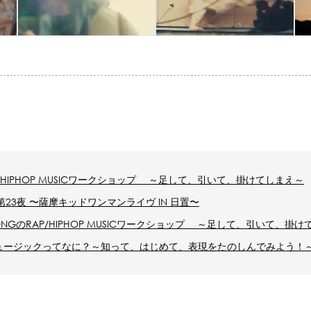
AP/HIPHOP MUSICワークショップ ～足して、引いて、掛けてしまえ～
chu 第23夜 〜薩摩キッドワンマンライヴ IN 日置〜
ONGのRAP/HIPHOP MUSICワークショップ ～足して、引いて、掛
OPミュージックってなに？～知って、はじめて、表現をたのしんでみよう！