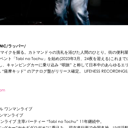
MC/ラッパー/
歳でマイクを握る。カトマンドゥの洗礼を浴びた人間のひとり。街の便利
主宰イベント「Tabi no Tochu」を始め(2023年3月、24夜を迎える)
、キャンピングカーに乗り込み “唄旅” と称して日本中のあらゆるエ
ム “薩摩キッド” のアナログ盤がリリース確定。 LIFENESS RECORD
com
ール ワンマンライブ
ワンマンライブ
ライブ 主宰パーティー “Tabi no Tochu” 11年継続中。
ャンピングカー”ヤナギダロデオ”に乗込み、 現在進行形で全国各地、LIVE活