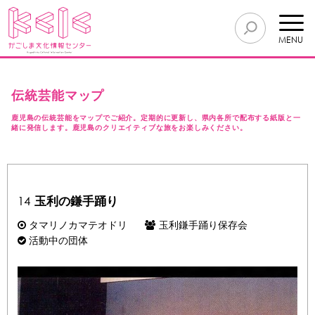
MENU
伝統芸能マップ
鹿児島の伝統芸能をマップでご紹介。定期的に更新し、県内各所で配布する紙版と一
緒に発信します。鹿児島のクリエイティブな旅をお楽しみください。
14
玉利の鎌手踊り
タマリノカマテオドリ
玉利鎌手踊り保存会
活動中の団体