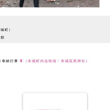
本城町）
民館
奉納行事
（本城町内会地域・本城花尾神社）