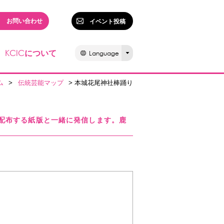
お問い合わせ
イベント投稿
KCIC
について
Language
ム
>
伝統芸能マップ
> 本城花尾神社棒踊り
配布する紙版と一緒に発信します。鹿