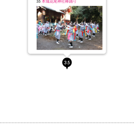
35
本城花尾神社棒踊り