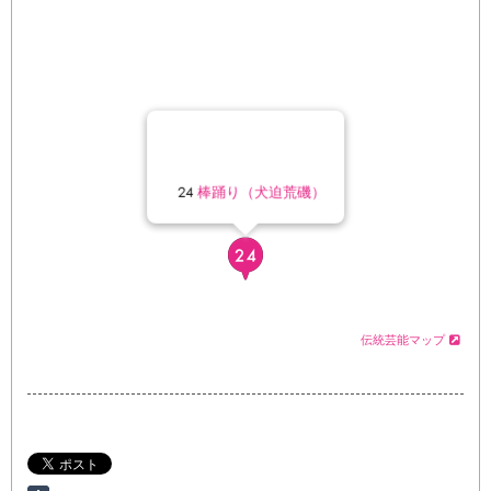
24
棒踊り（犬迫荒磯）
伝統芸能マップ