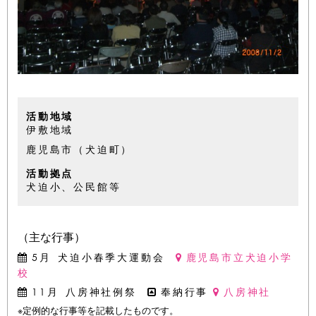
活動地域
伊敷地域
鹿児島市（犬迫町）
活動拠点
犬迫小、公民館等
（主な行事）
5月
犬迫小春季大運動会
鹿児島市立犬迫小学
校
11月
八房神社例祭
奉納行事
八房神社
※定例的な行事等を記載したものです。