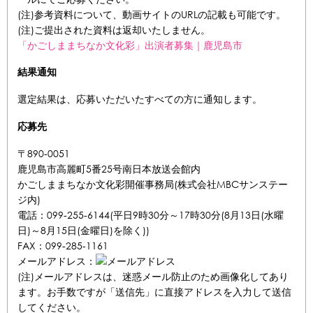
(注)参考資料について、動画サイトのURLの記載も可能です。
(注)ご提出された資料は返却いたしません。
「かごしままちなか文化彩」出演者募集｜鹿児島市
結果通知
選定結果は、応募いただいたすべての方に通知します。
応募先
〒890-0051
鹿児島市高麗町5番25号南日本放送会館内
かごしままちなか文化彩開催事務局(株式会社MBCサンステー
ジ内)
電話：099-255-6144(平日9時30分～17時30分(8月13日(水曜
日)～8月15日(金曜日)を除く))
FAX：099-285-1161
メールアドレス：
(注)メールアドレスは、迷惑メール防止のため画像化してあり
ます。お手数ですが「送信先」に直接アドレスを入力して送信
してください。