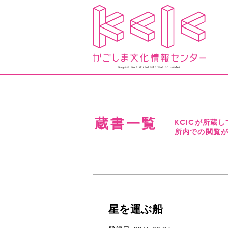
蔵書一覧
KCICが所蔵
所内での閲覧
星を運ぶ船