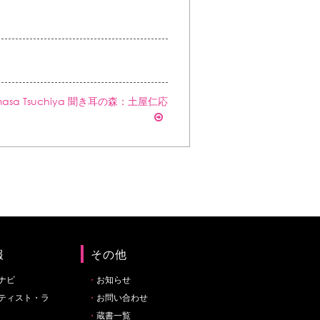
oshimasa Tsuchiya 聞き耳の森：土屋仁応
報
その他
ナビ
お知らせ
ティスト・ラ
お問い合わせ
蔵書一覧