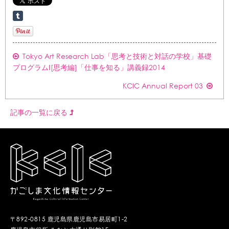
Tokyo Art Research Lab「思考と技術と対話の学校」基礎
プログラムⅠ[思考編]「仕事を知る」講義録2014
KCIC Annual Report 03
記事の一覧に戻る
〒892-0815 鹿児島県鹿児島市易居町1-2