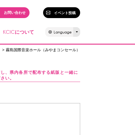
お問い合わせ
イベント投稿
KCIC
について
Language
> 霧島国際音楽ホール（みやまコンセール）
新し、県内各所で配布する紙版と一緒に
ださい。