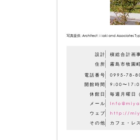
写真提供: Architect: Maki and Associates Type:
設計
槇総合計画
住所
霧島市牧園町
電話番号
0995-78-8
開館時間
9:00〜17
休館日
毎週月曜日
メール
Info@miya
ウェブ
http://mi
その他
カフェ・レス