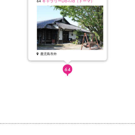
64
ギャラリーDo-Ma（ドーマ）
鹿児島市外